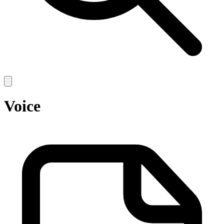
Open
main
menu
Voice