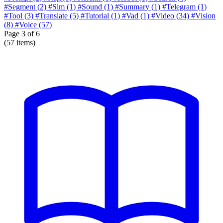
#Segment
(2)
#Slm
(1)
#Sound
(1)
#Summary
(1)
#Telegram
(1)
#Tool
(3)
#Translate
(5)
#Tutorial
(1)
#Vad
(1)
#Video
(34)
#Vision
(8)
#Voice
(57)
Page
3
of 6
(57 items)