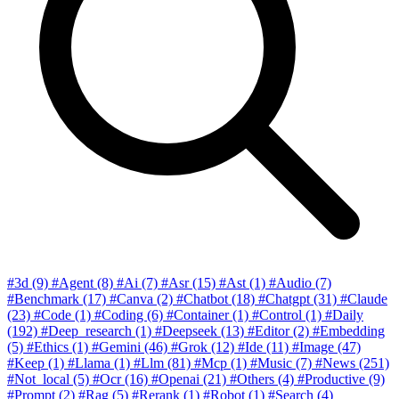
#3d
(9)
#Agent
(8)
#Ai
(7)
#Asr
(15)
#Ast
(1)
#Audio
(7)
#Benchmark
(17)
#Canva
(2)
#Chatbot
(18)
#Chatgpt
(31)
#Claude
(23)
#Code
(1)
#Coding
(6)
#Container
(1)
#Control
(1)
#Daily
(192)
#Deep_research
(1)
#Deepseek
(13)
#Editor
(2)
#Embedding
(5)
#Ethics
(1)
#Gemini
(46)
#Grok
(12)
#Ide
(11)
#Image
(47)
#Keep
(1)
#Llama
(1)
#Llm
(81)
#Mcp
(1)
#Music
(7)
#News
(251)
#Not_local
(5)
#Ocr
(16)
#Openai
(21)
#Others
(4)
#Productive
(9)
#Prompt
(2)
#Rag
(5)
#Rerank
(1)
#Robot
(1)
#Search
(4)