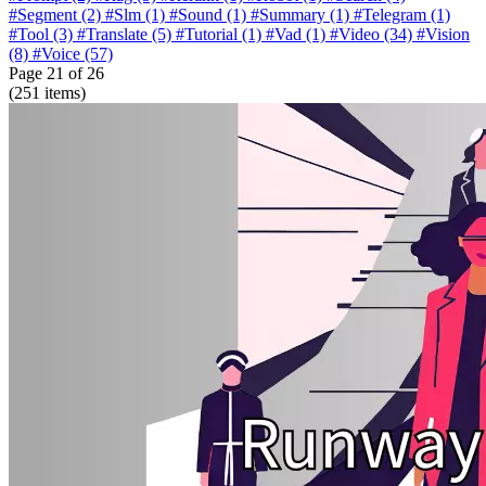
#Segment
(2)
#Slm
(1)
#Sound
(1)
#Summary
(1)
#Telegram
(1)
#Tool
(3)
#Translate
(5)
#Tutorial
(1)
#Vad
(1)
#Video
(34)
#Vision
(8)
#Voice
(57)
Page
21
of 26
(251 items)