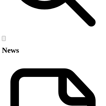
Open
main
menu
News