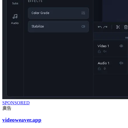
SPONSORED
廣告
videoweaver.app