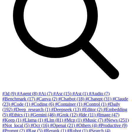
#3d
(9)
#Agent
(8)
#Ai
(7)
#Asr
(15)
#Ast
(1)
#Audio
(7)
#Benchmark
(17)
#Canva
(2)
#Chatbot
(18)
#Chatgpt
(31)
#Claude
(23)
#Code
(1)
#Coding
(6)
#Container
(1)
#Control
(1)
#Daily
(192)
#Deep_research
(1)
#Deepseek
(13)
#Editor
(2)
#Embedding
(5)
#Ethics
(1)
#Gemini
(46)
#Grok
(12)
#Ide
(11)
#Image
(47)
#Keep
(1)
#Llama
(1)
#Llm
(81)
#Mcp
(1)
#Music
(7)
#News
(251)
#Not_local
(5)
#Ocr
(16)
#Openai
(21)
#Others
(4)
#Productive
(9)
#Prompt
(2)
#Rag
(5)
#Rerank
(1)
#Robot
(1)
#Search
(4)