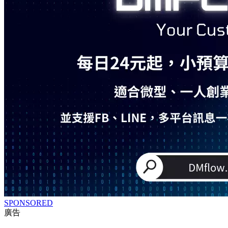
SPONSORED
廣告