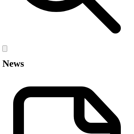
Open
main
menu
News