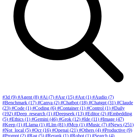
#3d
(9)
#Agent
(8)
#Ai
(7)
#Asr
(15)
#Ast
(1)
#Audio
(7)
#Benchmark
(17)
#Canva
(2)
#Chatbot
(18)
#Chatgpt
(31)
#Claude
(23)
#Code
(1)
#Coding
(6)
#Container
(1)
#Control
(1)
#Daily
(192)
#Deep_research
(1)
#Deepseek
(13)
#Editor
(2)
#Embedding
(5)
#Ethics
(1)
#Gemini
(46)
#Grok
(12)
#Ide
(11)
#Image
(47)
#Keep
(1)
#Llama
(1)
#Llm
(81)
#Mcp
(1)
#Music
(7)
#News
(251)
#Not_local
(5)
#Ocr
(16)
#Openai
(21)
#Others
(4)
#Productive
(9)
#Prompt
(2)
#Rag
(5)
#Rerank
(1)
#Robot
(1)
#Search
(4)