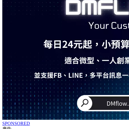
SPONSORED
廣告