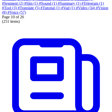
#Segment
(2)
#Slm
(1)
#Sound
(1)
#Summary
(1)
#Telegram
(1)
#Tool
(3)
#Translate
(5)
#Tutorial
(1)
#Vad
(1)
#Video
(34)
#Vision
(8)
#Voice
(57)
Page
10
of 26
(251 items)