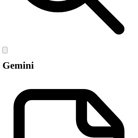
Open
main
menu
Gemini