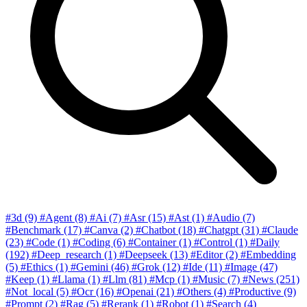
#3d
(9)
#Agent
(8)
#Ai
(7)
#Asr
(15)
#Ast
(1)
#Audio
(7)
#Benchmark
(17)
#Canva
(2)
#Chatbot
(18)
#Chatgpt
(31)
#Claude
(23)
#Code
(1)
#Coding
(6)
#Container
(1)
#Control
(1)
#Daily
(192)
#Deep_research
(1)
#Deepseek
(13)
#Editor
(2)
#Embedding
(5)
#Ethics
(1)
#Gemini
(46)
#Grok
(12)
#Ide
(11)
#Image
(47)
#Keep
(1)
#Llama
(1)
#Llm
(81)
#Mcp
(1)
#Music
(7)
#News
(251)
#Not_local
(5)
#Ocr
(16)
#Openai
(21)
#Others
(4)
#Productive
(9)
#Prompt
(2)
#Rag
(5)
#Rerank
(1)
#Robot
(1)
#Search
(4)