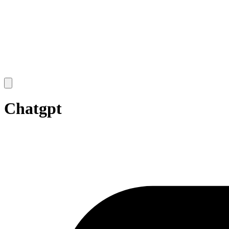
Open
main
menu
Chatgpt