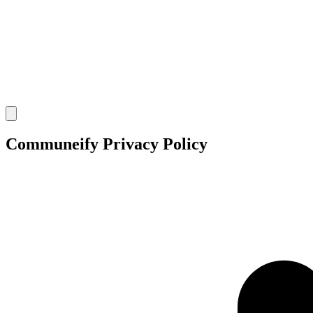
Open
main
menu
Communeify Privacy Policy