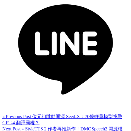
« Previous Post
位元組跳動開源 Seed-X：70億輕量模型挑戰
GPT-4 翻譯霸權？
Next Post »
StyleTTS 2 作者再推新作！DMOSpeech2 開源模