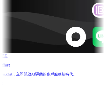
RED
chat
low.chat，立即開啟AI驅動的客戶服務新時代。
e