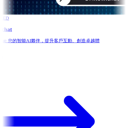
RED
chat
w.chat: 您的智能AI夥伴，提升客戶互動、創造卓越體
e