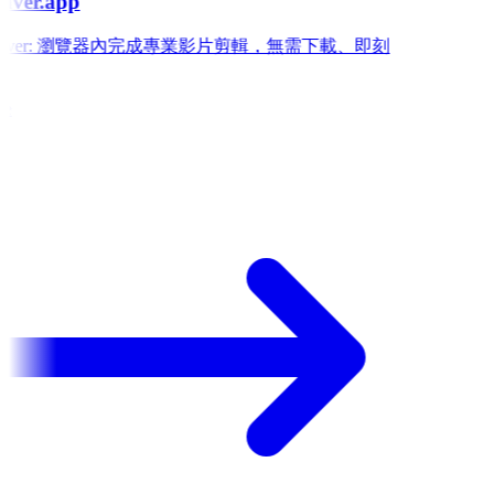
aver.app
 Weaver: 瀏覽器內完成專業影片剪輯，無需下載、即刻
e