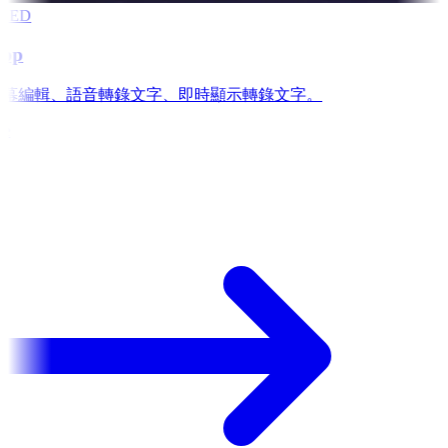
RED
app
is: 字幕編輯、語音轉錄文字、即時顯示轉錄文字。
e