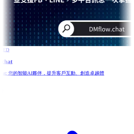
RED
chat
w.chat: 您的智能AI夥伴，提升客戶互動、創造卓越體
e