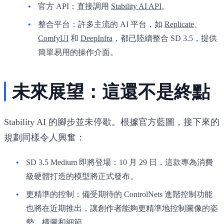
官方 API
：直接調用
Stability AI API
。
整合平台
：許多主流的 AI 平台，如
Replicate
、
ComfyUI
和
DeepInfra
，都已陸續整合 SD 3.5，提供
簡單易用的操作介面。
未來展望：這還不是終點
Stability AI 的腳步並未停歇。根據官方藍圖，接下來的
規劃同樣令人興奮：
SD 3.5 Medium 即將登場
：10 月 29 日，這款專為消費
級硬體打造的模型將正式發布。
更精準的控制
：備受期待的 ControlNets 進階控制功能
也將在近期推出，讓創作者能夠更精準地控制圖像的姿
勢、構圖和細節。