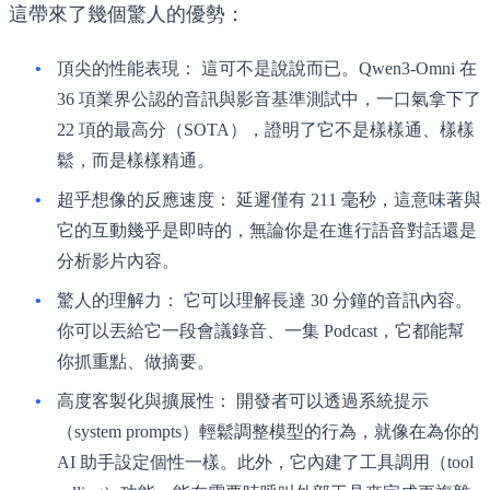
這帶來了幾個驚人的優勢：
頂尖的性能表現：
這可不是說說而已。Qwen3-Omni 在
36 項業界公認的音訊與影音基準測試中，一口氣拿下了
22 項的最高分（SOTA），證明了它不是樣樣通、樣樣
鬆，而是樣樣精通。
超乎想像的反應速度：
延遲僅有 211 毫秒，這意味著與
它的互動幾乎是即時的，無論你是在進行語音對話還是
分析影片內容。
驚人的理解力：
它可以理解長達 30 分鐘的音訊內容。
你可以丟給它一段會議錄音、一集 Podcast，它都能幫
你抓重點、做摘要。
高度客製化與擴展性：
開發者可以透過系統提示
（system prompts）輕鬆調整模型的行為，就像在為你的
AI 助手設定個性一樣。此外，它內建了工具調用（tool