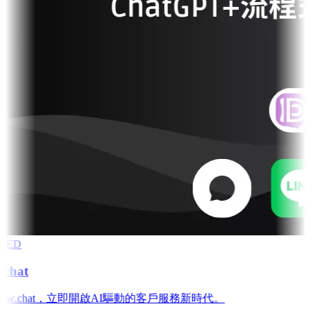
RED
chat
low.chat，立即開啟AI驅動的客戶服務新時代。