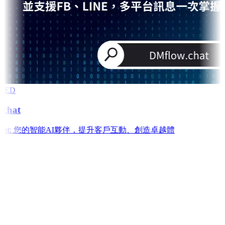
RED
chat
w.chat: 您的智能AI夥伴，提升客戶互動、創造卓越體
e