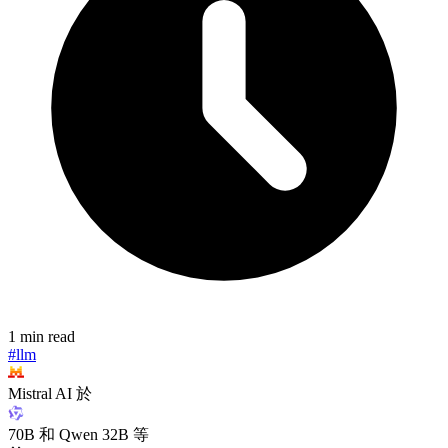
1 min read
#llm
Mistral AI 於
70B 和 Qwen 32B 等