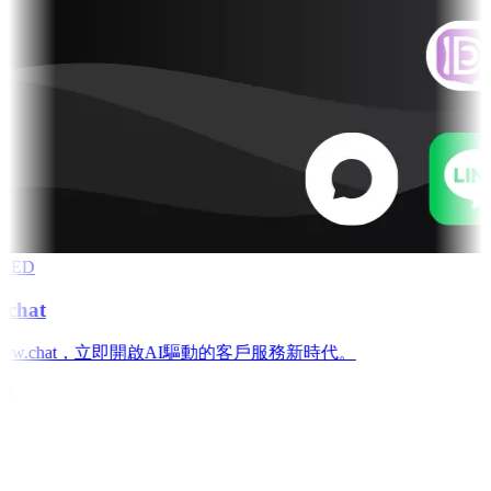
RED
chat
low.chat，立即開啟AI驅動的客戶服務新時代。
e