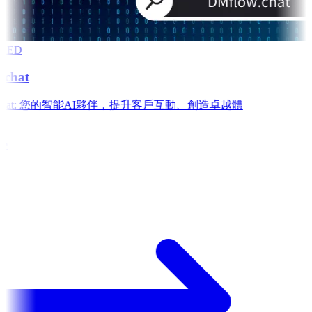
RED
chat
w.chat: 您的智能AI夥伴，提升客戶互動、創造卓越體
e