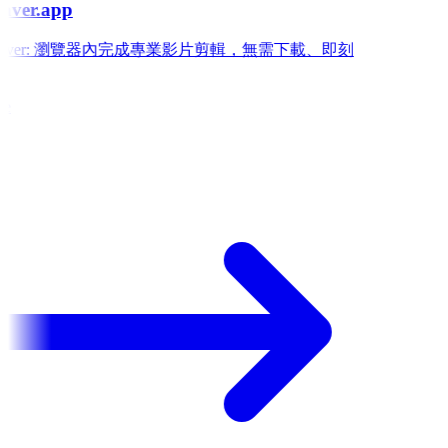
aver.app
 Weaver: 瀏覽器內完成專業影片剪輯，無需下載、即刻
e