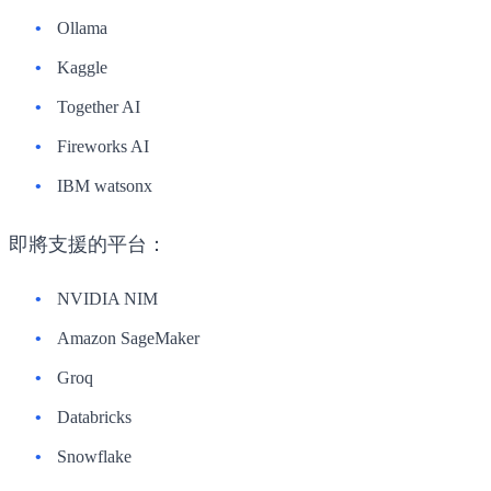
Ollama
Kaggle
Together AI
Fireworks AI
IBM watsonx
即將支援的平台：
NVIDIA NIM
Amazon SageMaker
Groq
Databricks
Snowflake