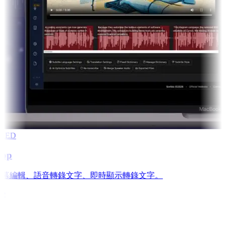
RED
app
is: 字幕編輯、語音轉錄文字、即時顯示轉錄文字。
e