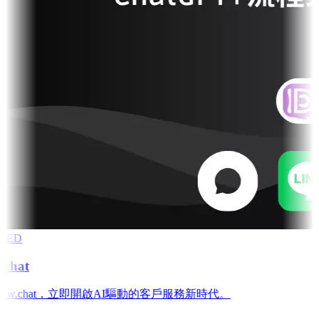
RED
chat
low.chat，立即開啟AI驅動的客戶服務新時代。