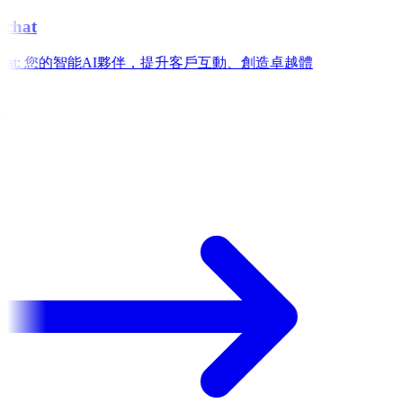
chat
w.chat: 您的智能AI夥伴，提升客戶互動、創造卓越體
e