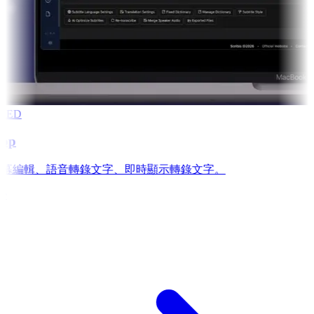
RED
app
is: 字幕編輯、語音轉錄文字、即時顯示轉錄文字。
e