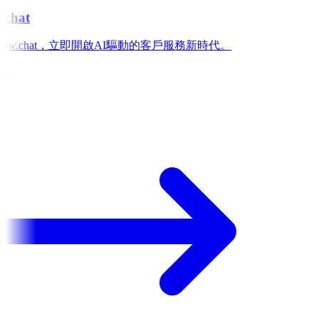
chat
low.chat，立即開啟AI驅動的客戶服務新時代。
e