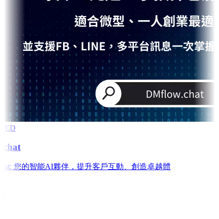
RED
chat
w.chat: 您的智能AI夥伴，提升客戶互動、創造卓越體
e