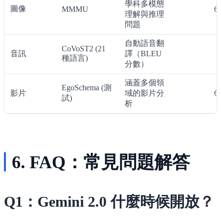
學科多模態
圖像
MMMU
6
理解與推理
問題
自動語音翻
CoVoST2 (21
音訊
譯（BLEU
種語言)
分數）
涵蓋多個領
EgoSchema (測
影片
域的影片分
6
試)
析
6. FAQ：常見問題解答
Q1：Gemini 2.0 什麼時候開放？