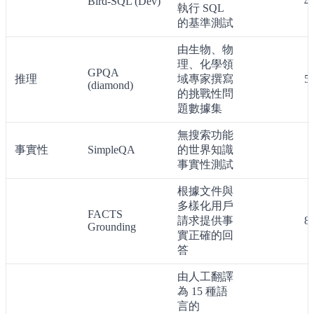
Bird-SQL (Dev)
4
執行 SQL
的基準測試
由生物、物
理、化學領
GPQA
推理
域專家撰寫
5
(diamond)
的挑戰性問
題數據集
無搜索功能
事實性
SimpleQA
的世界知識
事實性測試
根據文件與
多樣化用戶
FACTS
請求提供事
8
Grounding
實正確的回
答
由人工翻譯
為 15 種語
言的