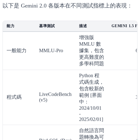
以下是
Gemini 2.0
各版本在不同測試指標上的表現：
能力
基準測試
描述
GEMINI 1.5 F
增強版
MMLU 數
一般能力
MMLU-Pro
據集，包含
6
更高難度的
多學科問題
Python 程
式碼生成，
包含較新的
LiveCodeBench
範例 [界面
程式碼
3
(v5)
中：
2024/10/01
-
2025/02/01]
自然語言問
題轉換為可