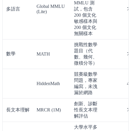
MMLU 測
Global MMLU
多語言
試，包含
7
(Lite)
200 個文化
敏感樣本與
200 個文化
無關樣本
挑戰性數學
題目（代
數學
MATH
7
數、幾何、
微積分等）
競賽級數學
問題，專家
HiddenMath
4
編寫，未洩
漏於網路
創新、診斷
長文本理解
MRCR (1M)
性長文本理
7
解評估
大學水平多