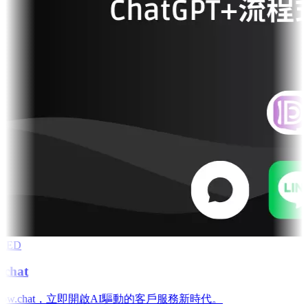
RED
chat
low.chat，立即開啟AI驅動的客戶服務新時代。