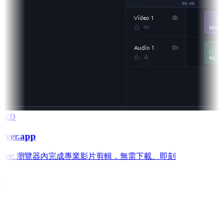
RED
aver.app
 Weaver: 瀏覽器內完成專業影片剪輯，無需下載、即刻
e