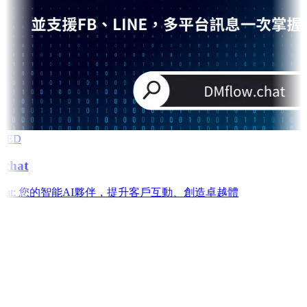
RED
chat
w.chat: 您的智能AI夥伴，提升客戶互動、創造卓越體
e