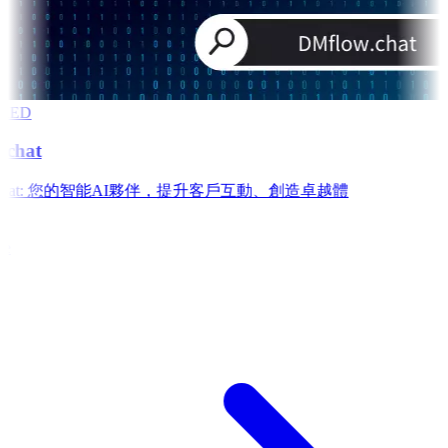
RED
chat
w.chat: 您的智能AI夥伴，提升客戶互動、創造卓越體
e