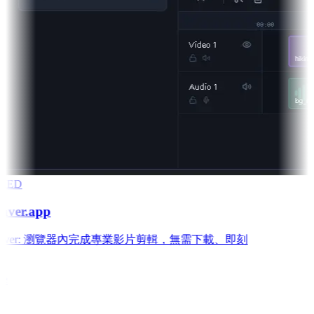
RED
aver.app
 Weaver: 瀏覽器內完成專業影片剪輯，無需下載、即刻
e