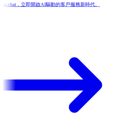
low.chat，立即開啟AI驅動的客戶服務新時代。
e