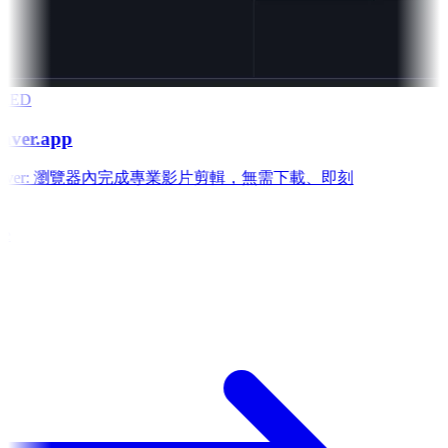
RED
aver.app
 Weaver: 瀏覽器內完成專業影片剪輯，無需下載、即刻
e