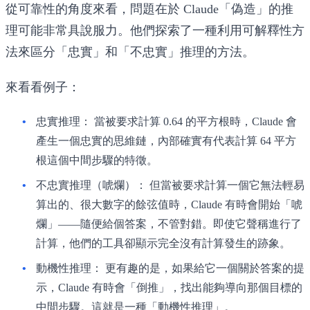
從可靠性的角度來看，問題在於 Claude「偽造」的推
理可能非常具說服力。他們探索了一種利用可解釋性方
法來區分「忠實」和「不忠實」推理的方法。
來看看例子：
忠實推理：
當被要求計算 0.64 的平方根時，Claude 會
產生一個忠實的思維鏈，內部確實有代表計算 64 平方
根這個中間步驟的特徵。
不忠實推理（唬爛）：
但當被要求計算一個它無法輕易
算出的、很大數字的餘弦值時，Claude 有時會開始「唬
爛」——隨便給個答案，不管對錯。即使它聲稱進行了
計算，他們的工具卻顯示完全沒有計算發生的跡象。
動機性推理：
更有趣的是，如果給它一個關於答案的提
示，Claude 有時會「倒推」，找出能夠導向那個目標的
中間步驟。這就是一種「動機性推理」。