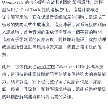
Qwen3-TTS
的核心優勢在於其創新的架構設計。該模
型採用了
Dual-Track 雙軌建模
技術。這是什麼概念
呢？簡單來說，它在保證音質細膩度的同時，還達成了
極致的雙向流式生成速度。這意味著，當系統接收到輸
入訊號時，首包音頻的生成僅需等待一個字符的時間。
這種近乎零延遲的反應速度，對於即時翻譯、虛擬助理
或遊戲語音互動等應用場景來說，簡直是殺手級的優
勢。
此外，它依托於
Qwen3-TTS
-Tokenizer-12Hz
多碼率技
術，這項技術能高效壓縮語音信號並保持強大的表征能
力。結果就是，它不僅完整保留了副語言信息（如語
氣、停頓、呼吸聲）和聲學環境特徵，還能通過輕量級
的非擴散解碼器還原出高品質的音訊。