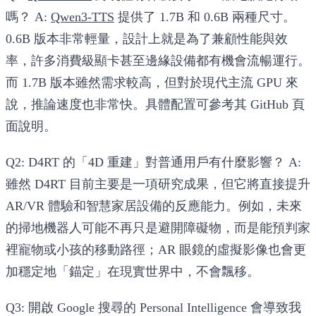
嗎？
A:
Qwen3-TTS
提供了 1.7B 和 0.6B 兩種尺寸。
0.6B 版本非常輕量，設計上就是為了兼顧性能與效
率，許多消費級顯卡甚至邊緣設備都有機會流暢運行。
而 1.7B 版本雖然需求較高，但對於現代主流 GPU 來
說，推論速度也非常快。具體配置可參考其 GitHub 頁
面說明。
Q2: D4RT 的「4D 重建」對普通用戶有什麼影響？
A:
雖然 D4RT 目前主要是一項研究成果，但它將直接提升
AR/VR 體驗和智慧家居設備的反應能力。例如，未來
的掃地機器人可能不再只是避開障礙物，而是能預判家
裡寵物或小孩的移動路徑；AR 眼鏡的虛擬影像也會更
加穩定地「錨定」在現實世界中，不會飄移。
Q3: 開啟 Google 搜尋的 Personal Intelligence 會導致我