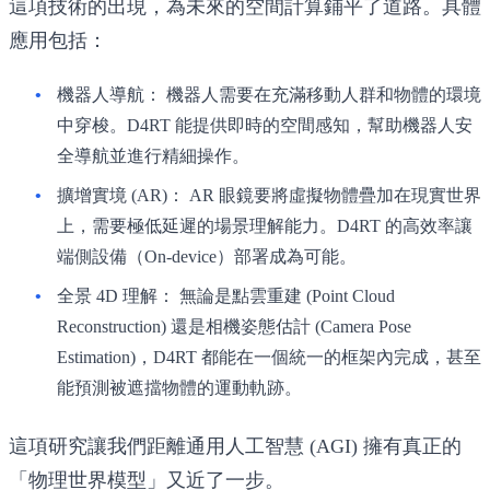
這項技術的出現，為未來的空間計算鋪平了道路。具體
應用包括：
機器人導航：
機器人需要在充滿移動人群和物體的環境
中穿梭。D4RT 能提供即時的空間感知，幫助機器人安
全導航並進行精細操作。
擴增實境 (AR)：
AR 眼鏡要將虛擬物體疊加在現實世界
上，需要極低延遲的場景理解能力。D4RT 的高效率讓
端側設備（On-device）部署成為可能。
全景 4D 理解：
無論是點雲重建 (Point Cloud
Reconstruction) 還是相機姿態估計 (Camera Pose
Estimation)，D4RT 都能在一個統一的框架內完成，甚至
能預測被遮擋物體的運動軌跡。
這項研究讓我們距離通用人工智慧 (AGI) 擁有真正的
「物理世界模型」又近了一步。