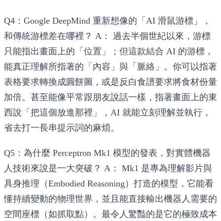
Q4：Google DeepMind 重新想像的「AI 滑鼠游標」，
和傳統游標差在哪裡？
A：
過去半個世紀以來，游標
只能指出畫面上的「位置」；但這款結合 AI 的游標，
能真正理解所指著的「內容」與「脈絡」。你可以指著
表格要求轉換成圓餅圖，或是反白食譜要求將食材份量
加倍。甚至能像平常跟朋友說話一樣，指著畫面上的東
西說「把這個放進那裡」，AI 就能立刻理解並執行，
省去打一長串提示詞的麻煩。
Q5：為什麼 Perceptron Mk1 模型的發表，對實體機器
人技術來說是一大突破？
A：
Mk1 是專為理解影片與
具身推理（Embodied Reasoning）打造的模型，它能看
懂持續變動的物理世界，並且能直接輸出機器人需要的
空間座標（如抓取點）。最令人驚豔的是它的極致成本