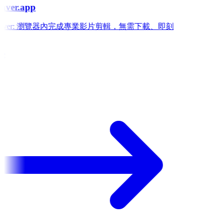
aver.app
 Weaver: 瀏覽器內完成專業影片剪輯，無需下載、即刻
e