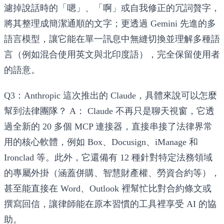
濾掉說話時的「嗯」、「啊」或自我修正的冗詞贅字，
將其整理成簡潔通順的文字；更透過 Gemini 先進的多
語言模型，讓它能在單一訊息中無縫切換並理解多種語
言（例如混合使用英文與北印度語），完全保留使用者
的語意。
Q3：Anthropic 這次推出的 Claude，具體來說可以怎麼
幫到法律團隊？
A：
Claude 不再只是聊天視窗，它透
過全新的 20 多個 MCP 連接器，直接串接了法律界常
用的核心軟體，例如 Box、Docusign、iManage 和
Ironclad 等。此外，它還備有 12 種針對特定法務領域
的專屬外掛（涵蓋併購、智慧財產權、勞資合約等），
甚至能直接在 Word、Outlook 裡幫忙比對合約條文或
撰寫回信，讓律師能在原本習慣的工具裡享受 AI 的協
助。