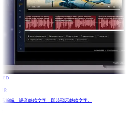
RED
app
is: 字幕編輯、語音轉錄文字、即時顯示轉錄文字。
e