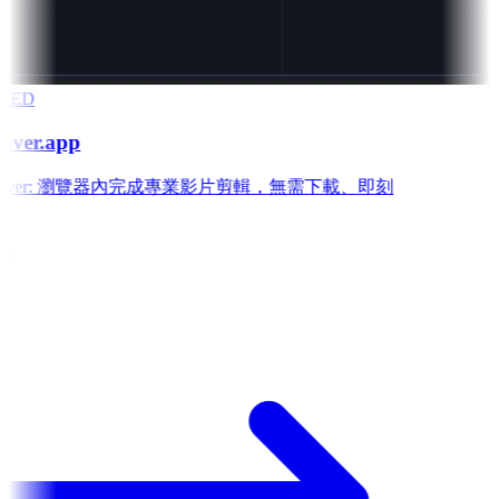
RED
aver.app
 Weaver: 瀏覽器內完成專業影片剪輯，無需下載、即刻
e