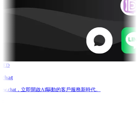
RED
chat
low.chat，立即開啟AI驅動的客戶服務新時代。
e