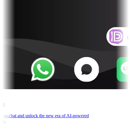
t
w.chat and unlock the new era of AI-powered
e.