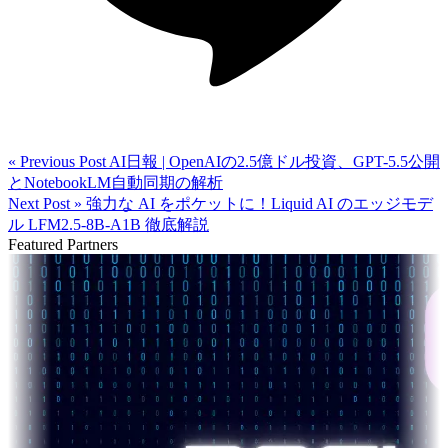
« Previous Post
AI日報 | OpenAIの2.5億ドル投資、GPT-5.5公開
とNotebookLM自動同期の解析
Next Post »
強力な AI をポケットに！Liquid AI のエッジモデ
ル LFM2.5-8B-A1B 徹底解説
Featured Partners