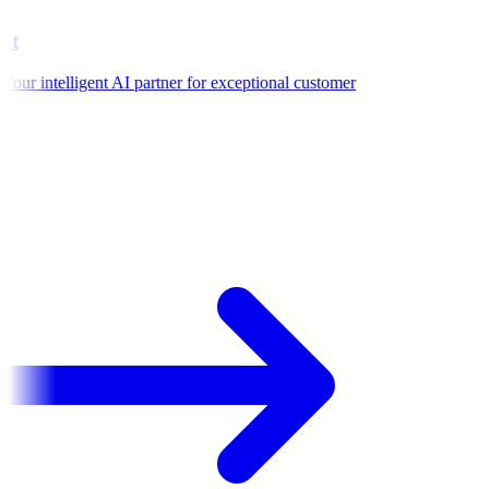
t
ur intelligent AI partner for exceptional customer