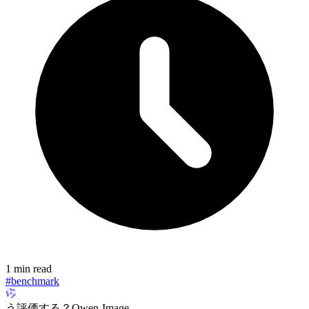
1 min read
#benchmark
う評価する？Qwen-Image