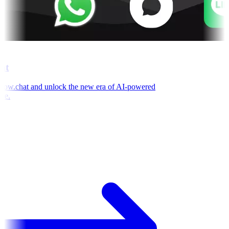
t
ow.chat and unlock the new era of AI-powered
e.