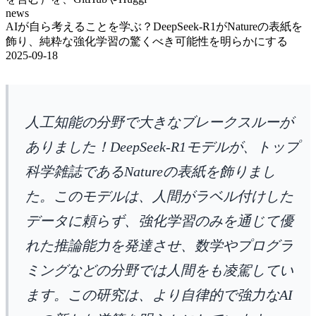
news
AIが自ら考えることを学ぶ？DeepSeek-R1がNatureの表紙を
飾り、純粋な強化学習の驚くべき可能性を明らかにする
2025-09-18
人工知能の分野で大きなブレークスルーが
ありました！DeepSeek-R1モデルが、トップ
科学雑誌であるNatureの表紙を飾りまし
た。このモデルは、人間がラベル付けした
データに頼らず、強化学習のみを通じて優
れた推論能力を発達させ、数学やプログラ
ミングなどの分野では人間をも凌駕してい
ます。この研究は、より自律的で強力なAI