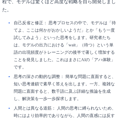
程で、モデルは驚くほど高度な戦略を自ら開発しまし
た。
自己反省と修正：
思考プロセスの中で、モデルは「待
てよ、ここは何かがおかしいようだ」とか「もう一度
試してみよう」といった思考をします。研究者たち
は、モデルの出力における「wait」（待つ）という単
語の出現頻度がトレーニングの後半で著しく増加する
ことを発見しました。これはまさにAIの「アハ体験」
です。
思考の深さの動的な調整：
簡単な問題に直面すると、
短い思考連鎖で素早く答えを出します。一方、複雑な
問題に直面すると、数千語に及ぶ詳細な推論を生成
し、解決策を一歩一歩探求します。
人間とは異なる道筋：
人間の思考に縛られないため、
時にはより効率的でありながら、人間の直感には反す