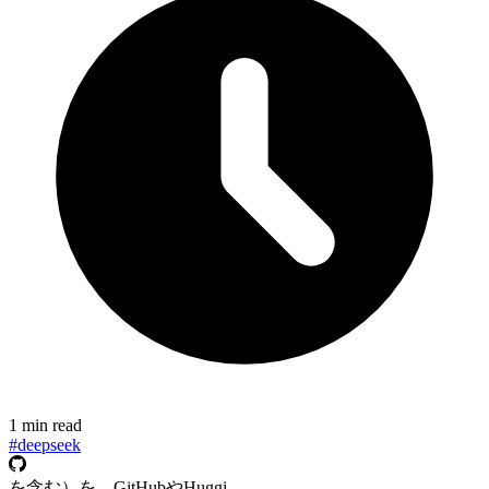
1 min read
#deepseek
を含む）を、GitHubやHuggi