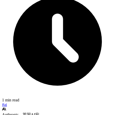
1 min read
#ai
Anthropic、英国AI安