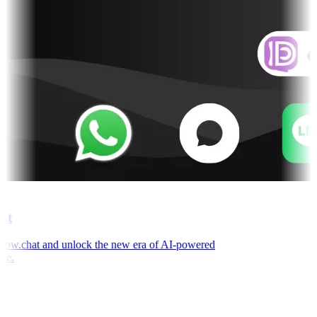
t
w.chat and unlock the new era of AI-powered
e.