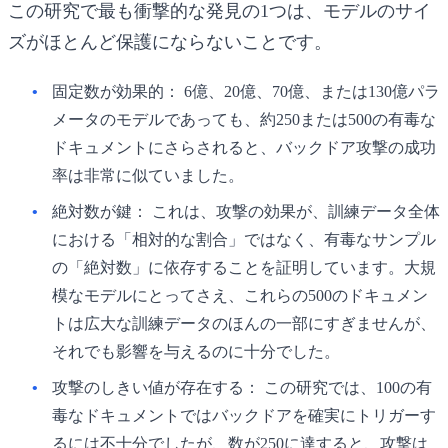
この研究で最も衝撃的な発見の1つは、モデルのサイ
ズがほとんど保護にならないことです。
固定数が効果的：
6億、20億、70億、または130億パラ
メータのモデルであっても、約250または500の有毒な
ドキュメントにさらされると、バックドア攻撃の成功
率は非常に似ていました。
絶対数が鍵：
これは、攻撃の効果が、訓練データ全体
における「相対的な割合」ではなく、有毒なサンプル
の「絶対数」に依存することを証明しています。大規
模なモデルにとってさえ、これらの500のドキュメン
トは広大な訓練データのほんの一部にすぎませんが、
それでも影響を与えるのに十分でした。
攻撃のしきい値が存在する：
この研究では、100の有
毒なドキュメントではバックドアを確実にトリガーす
るには不十分でしたが、数が250に達すると、攻撃は