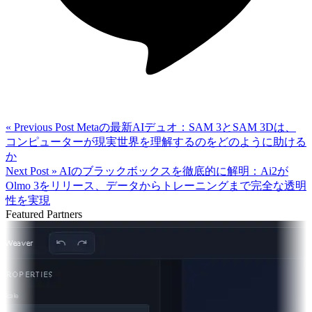
« Previous Post
Metaの最新AIデュオ：SAM 3とSAM 3Dは、
コンピューターが現実世界を理解するのをどのように助ける
か
Next Post »
AIのブラックボックスを徹底的に解明：Ai2が
Olmo 3をリリース、データからトレーニングまで完全な透明
性を実現
Featured Partners