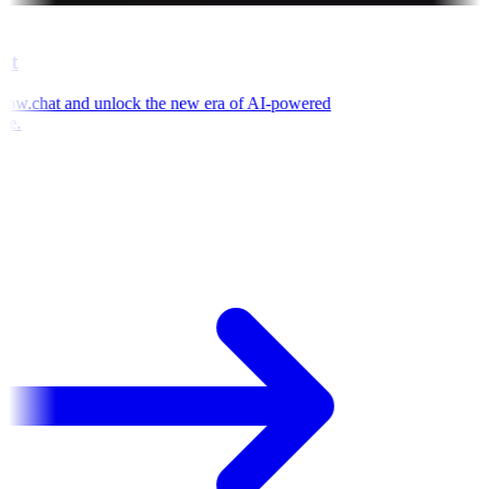
t
w.chat and unlock the new era of AI-powered
e.