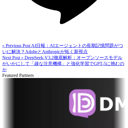
« Previous Post
AI日報：AIエージェントの長期記憶問題がつ
いに解決？AdobeとAnthropicが拓く新視点
Next Post »
DeepSeek-V3.2徹底解析：オープンソースモデル
がいかにして「疎な注意機構」と強化学習でGPT-5に挑むの
か
Featured Partners