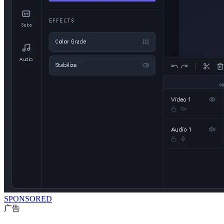
SPONSORED
广告