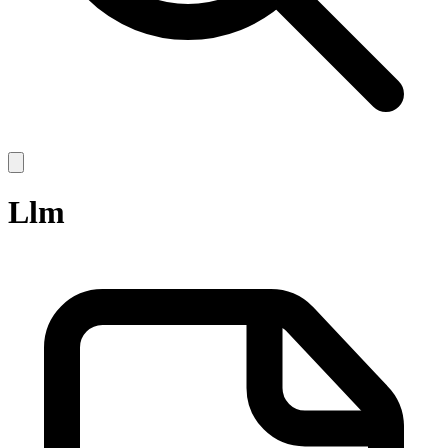
Open
main
menu
Llm