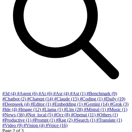
#3d
(4)
#Agent
(6)
#Ai
(6)
#Asr
(4)
#Ast
(1)
#Benchmark
(9)
#Chatbot
(2)
#Chatgpt
(14)
#Claude
(15)
#Coding
(1)
#Daily
(19)
#Deepseek
(4)
#Editor
(1)
#Embedding
(1)
#Gemini
(14)
#Grok
(3)
#Ide
(4)
#Image
(12)
#Llama
(1)
#Llm
(28)
#Mistral
(1)
#Music
(1)
#News
(36)
#Not_local
(5)
#Ocr
(8)
#Openai
(11)
#Others
(1)
#Productive
(1)
#Prompt
(1)
#Rag
(2)
#Search
(1)
#Translate
(1)
#Video
(9)
#Vision
(4)
#Voice
(16)
Page
2
of 3