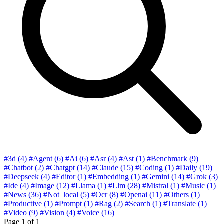
#3d
(4)
#Agent
(6)
#Ai
(6)
#Asr
(4)
#Ast
(1)
#Benchmark
(9)
#Chatbot
(2)
#Chatgpt
(14)
#Claude
(15)
#Coding
(1)
#Daily
(19)
#Deepseek
(4)
#Editor
(1)
#Embedding
(1)
#Gemini
(14)
#Grok
(3)
#Ide
(4)
#Image
(12)
#Llama
(1)
#Llm
(28)
#Mistral
(1)
#Music
(1)
#News
(36)
#Not_local
(5)
#Ocr
(8)
#Openai
(11)
#Others
(1)
#Productive
(1)
#Prompt
(1)
#Rag
(2)
#Search
(1)
#Translate
(1)
#Video
(9)
#Vision
(4)
#Voice
(16)
Page
1
of 1