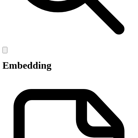
Open
main
menu
Embedding