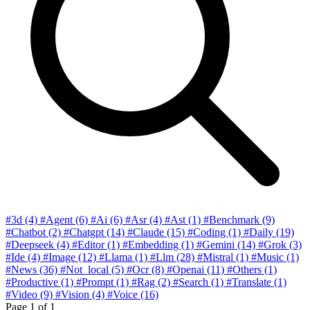
#3d
(4)
#Agent
(6)
#Ai
(6)
#Asr
(4)
#Ast
(1)
#Benchmark
(9)
#Chatbot
(2)
#Chatgpt
(14)
#Claude
(15)
#Coding
(1)
#Daily
(19)
#Deepseek
(4)
#Editor
(1)
#Embedding
(1)
#Gemini
(14)
#Grok
(3)
#Ide
(4)
#Image
(12)
#Llama
(1)
#Llm
(28)
#Mistral
(1)
#Music
(1)
#News
(36)
#Not_local
(5)
#Ocr
(8)
#Openai
(11)
#Others
(1)
#Productive
(1)
#Prompt
(1)
#Rag
(2)
#Search
(1)
#Translate
(1)
#Video
(9)
#Vision
(4)
#Voice
(16)
Page
1
of 1