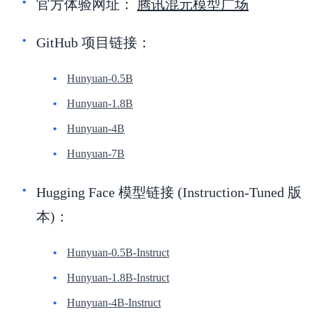
官方体验网址：
腾讯混元模型广场
GitHub 项目链接：
Hunyuan-0.5B
Hunyuan-1.8B
Hunyuan-4B
Hunyuan-7B
Hugging Face 模型链接 (Instruction-Tuned 版
本)：
Hunyuan-0.5B-Instruct
Hunyuan-1.8B-Instruct
Hunyuan-4B-Instruct