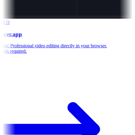
RED
aver.app
r: Professional video editing directly in your browser.
ds required.
e