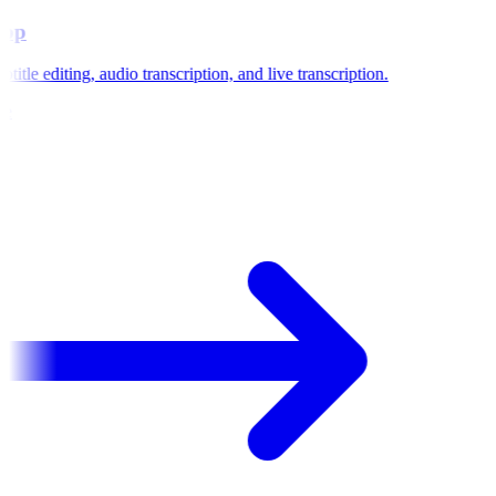
app
title editing, audio transcription, and live transcription.
e