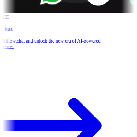
RED
chat
Mflow.chat and unlock the new era of AI-powered
rvice.
e