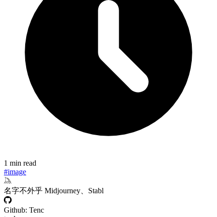
1 min read
#image
名字不外乎 Midjourney、Stabl
Github: Tenc