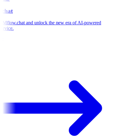
chat
Mflow.chat and unlock the new era of AI-powered
rvice.
e